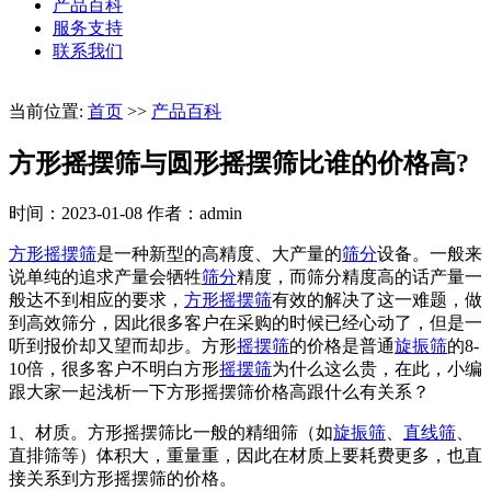
产品百科
服务支持
联系我们
当前位置:
首页
>>
产品百科
方形摇摆筛与圆形摇摆筛比谁的价格高?
时间：2023-01-08
作者：admin
方形摇摆筛
是一种新型的高精度、大产量的
筛分
设备。一般来
说单纯的追求产量会牺牲
筛分
精度，而筛分精度高的话产量一
般达不到相应的要求，
方形摇摆筛
有效的解决了这一难题，做
到高效筛分，因此很多客户在采购的时候已经心动了，但是一
听到报价却又望而却步。方形
摇摆筛
的价格是普通
旋振筛
的8-
10倍，很多客户不明白方形
摇摆筛
为什么这么贵，在此，小编
跟大家一起浅析一下方形摇摆筛价格高跟什么有关系？
1、材质。方形摇摆筛比一般的精细筛（如
旋振筛
、
直线筛
、
直排筛等）体积大，重量重，因此在材质上要耗费更多，也直
接关系到方形摇摆筛的价格。