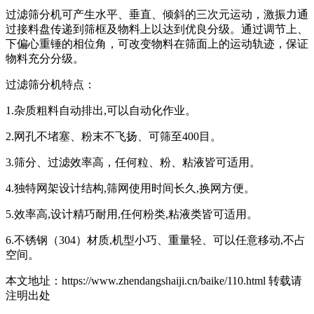
过滤筛分机可产生水平、垂直、倾斜的三次元运动，激振力通
过接料盘传递到筛框及物料上以达到优良分级。通过调节上、
下偏心重锤的相位角，可改变物料在筛面上的运动轨迹，保证
物料充分分级。
过滤筛分机特点：
1.杂质粗料自动排出,可以自动化作业。
2.网孔不堵塞、粉末不飞扬、可筛至400目。
3.筛分、过滤效率高，任何粒、粉、粘液皆可适用。
4.独特网架设计结构,筛网使用时间长久,换网方便。
5.效率高,设计精巧耐用,任何粉类,粘液类皆可适用。
6.不锈钢（304）材质,机型小巧、重量轻、可以任意移动,不占
空间。
本文地址：https://www.zhendangshaiji.cn/baike/110.html 转载请
注明出处