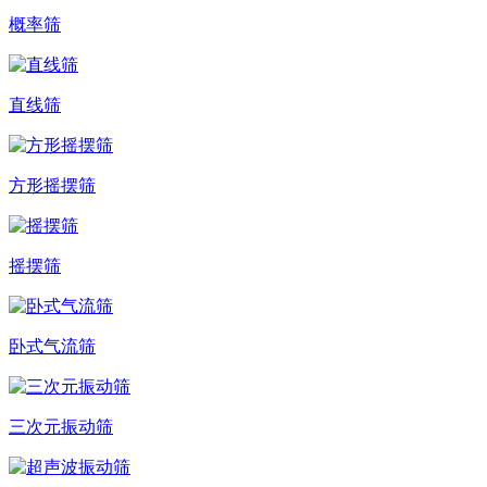
概率筛
直线筛
方形摇摆筛
摇摆筛
卧式气流筛
三次元振动筛