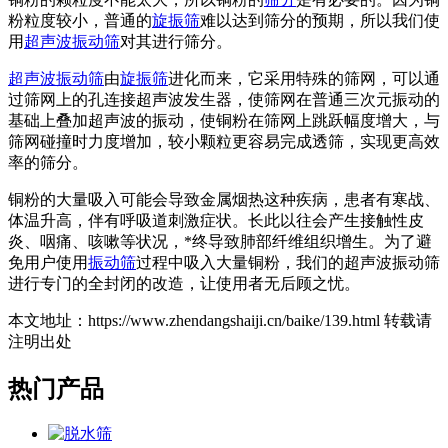
粉粒度较小，普通的
旋振筛
难以达到筛分的预期，所以我们使
用
超声波振动筛
对其进行筛分。
超声波振动筛
由
旋振筛
进化而来，它采用特殊的筛网，可以通
过筛网上的孔连接超声波发生器，使筛网在普通三次元振动的
基础上叠加超声波的振动，使铜粉在筛网上跳跃幅度增大，与
筛网碰撞时力度增加，较小颗粒更容易完成透筛，实现更高效
率的筛分。
铜粉的大量吸入可能会导致金属烟热这种疾病，患者有寒战、
体温升高，伴有呼吸道刺激症状。长此以往会产生接触性皮
炎、咽痛、咳嗽等状况，*终导致肺部纤维组织增生。为了避
免用户使用
振动筛
过程中吸入大量铜粉，我们的超声波振动筛
进行专门的全封闭的改造，让使用者无后顾之忧。
本文地址：https://www.zhendangshaiji.cn/baike/139.html 转载请
注明出处
热门产品