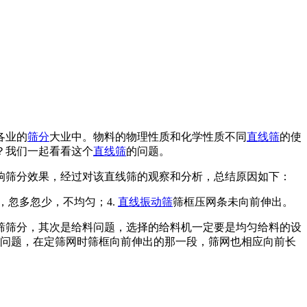
各业的
筛分
大业中。物料的物理性质和化学性质不同
直线筛
的使
？我们一起看看这个
直线筛
的问题。
响筛分效果，经过对该直线筛的观察和分析，总结原因如下：
，忽多忽少，不均匀；4.
直线振动筛
筛框压网条未向前伸出。
筛筛分，其次是给料问题，选择的给料机一定要是均匀给料的设
的问题，在定筛网时筛框向前伸出的那一段，筛网也相应向前长