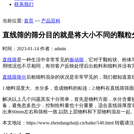
联系我们
当前位置:
首页
>>
产品百科
直线筛的筛分目的就是将大小不同的颗粒
时间：2023-01-14
作者：admin
直线筛
是一种生活中非常常见的
振动筛
，它对于颗粒状、粉体
用情况也不尽相同，有些客户反映处理后出粗料和细料并没有
直线筛
筛分
后粗细料混杂的状况是非常罕见的，我们都知道直
1.物料湿度大、水分多，造成物料的粘连；2.物料在直线筛筛
解决以上几个问题其实十分简单，首先是物料方面，水分含量
备，避免忽多忽少，控制给料量也十分重要，适合直线筛厚度
出来60mm左右和筛框一致,以防上层物料和下层物料混在一起
本文地址：https://www.zhendangshaiji.cn/baike/140.html 转