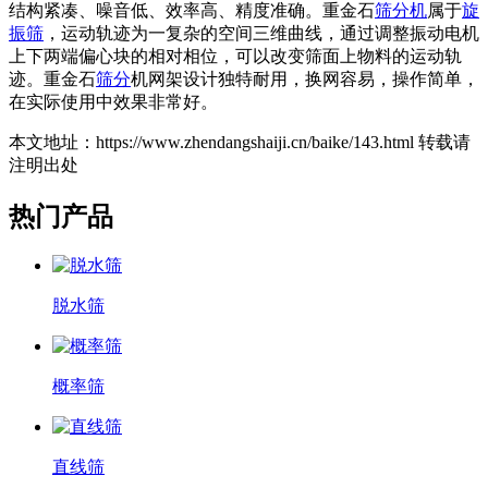
结构紧凑、噪音低、效率高、精度准确。重金石
筛分机
属于
旋
振筛
，运动轨迹为一复杂的空间三维曲线，通过调整振动电机
上下两端偏心块的相对相位，可以改变筛面上物料的运动轨
迹。重金石
筛分
机网架设计独特耐用，换网容易，操作简单，
在实际使用中效果非常好。
本文地址：https://www.zhendangshaiji.cn/baike/143.html 转载请
注明出处
热门产品
脱水筛
概率筛
直线筛