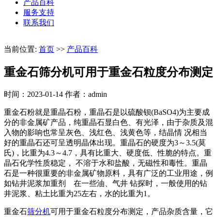
产品百科
服务支持
联系我们
当前位置:
首页
>>
产品百科
重金石筛分机可用于重金石粒度分布测定
时间：2023-01-14
作者：admin
重金石粉就是重晶石粉，重晶石是以硫酸钡(BaSO4)为主要成
分的非金属矿产品，纯重晶石显白色、有光泽，由于杂质及混
入物的影响也常呈灰色、浅红色、浅黄色等，结晶情 况相当
好的重晶石还可呈透明晶体出现。重晶石的硬度为3～3.5(莫
氏)，比重为4.3～4.7，具有比重大、硬度低、性脆的特点。重
晶石化学性质稳定， 不溶于水和盐酸，无磁性和毒性。重晶
石是一种很重要的非金属矿物原料，具有广泛的工业用途，例
如钻井泥浆加重剂 在一些油、气井 钻探时，一般使用的钻
井泥浆、粘土比重为25左右，水的比重为1。
重金石
筛分机
可用于重金石粒度分布测定，产品杂质含量，它