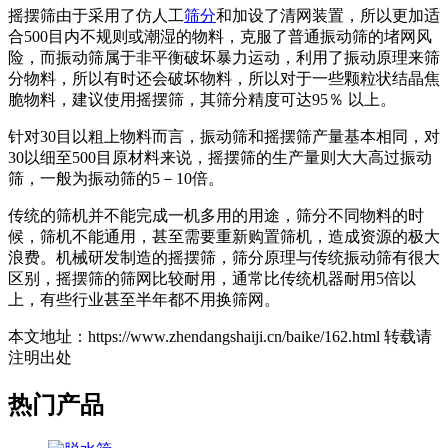
摇摆筛由于采用了仿人工
筛分
和加设了清网装置，所以更加适
合500目内不规则或潮湿的物料，克服了普通振动筛的堵网风
险，而振动筛属于非平衡破坏暴力运动，利用了振动原理来筛
分物料，所以有时还会破坏物料，所以对于一些颗粒状结晶焦
脆物料，建议使用摇摆筛，其筛分精度可达95％ 以上。
针对30目以粗上物料而言，振动筛和摇摆筛产量基本相同，对
30以细至500目原材料来说，摇摆筛的生产量则大大高过振动
筛，一般为振动筛的5－10倍。
传统的筛机并不能完成一机多用的用途，筛分不同物料的时
候，筛机不能通用，甚至需要重新购置筛机，造成资源的极大
浪费。机械研发制造的摇摆筛，筛分原理与传统振动筛有很大
区别，摇摆筛的筛网比较耐用，通常比传统机器耐用5倍以
上，有些行业甚至半年都不用换筛网。
本文地址：https://www.zhendangshaiji.cn/baike/162.html 转载请
注明出处
热门产品