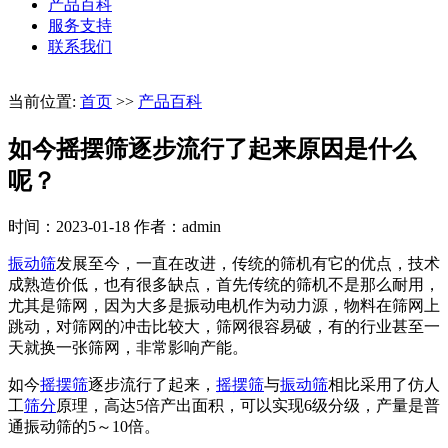
产品百科
服务支持
联系我们
当前位置:
首页
>>
产品百科
如今摇摆筛逐步流行了起来原因是什么
呢？
时间：2023-01-18
作者：admin
振动筛
发展至今，一直在改进，传统的筛机有它的优点，技术
成熟造价低，也有很多缺点，首先传统的筛机不是那么耐用，
尤其是筛网，因为大多是振动电机作为动力源，物料在筛网上
跳动，对筛网的冲击比较大，筛网很容易破，有的行业甚至一
天就换一张筛网，非常影响产能。
如今
摇摆筛
逐步流行了起来，
摇摆筛
与
振动筛
相比采用了仿人
工
筛分
原理，高达5倍产出面积，可以实现6级分级，产量是普
通振动筛的5～10倍。