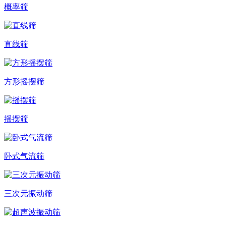
概率筛
直线筛
方形摇摆筛
摇摆筛
卧式气流筛
三次元振动筛