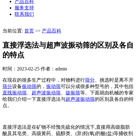
产品百科
服务支持
联系我们
当前位置:
首页
>>
产品百科
直接浮选法与超声波振动筛的区别及各自
的特点
时间：2023-02-25
作者：admin
在现在的很多生产过程中，对物料进行
筛分
、挑选时是离不开
筛分
设备
振动筛
的，
振动筛
可以分成很多种型号的，其中包括
直线振动筛
、
超声波振动筛
、
旋振筛
等。下面就由机械的专家
给我们介绍一下直接浮选法与
超声波振动筛
的区别及各自的特
点。
直接浮选法是在矿物不经预先硫化的情况下,直接用高级脂肪
酸及其皂类、高级黄药、硫醇类、(异)羟(氧)肟酸(盐)等捕收剂