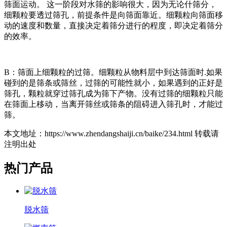
筛面运动。 这一阶段对水筛的影响很大，因为无论什筛分，
细颗粒要透过筛孔，前提条件是向筛面靠近。细颗粒向筛面移
动的速度和数量，直接决定着筛分进行的程度，即决定着筛分
的效率。
B：筛面上细颗粒的过筛。细颗粒从物料层中到达筛面时.如果
碰到的是筛条或筛丝，过筛的可能性就小，如果遇到的正好是
筛孔，颗粒就穿过筛孔成为筛下产物。没有过筛的细颗粒只能
在筛面上移动，当离开筛丝或筛条的阻碍进入筛孔时，才能过
筛。
本文地址：https://www.zhendangshaiji.cn/baike/234.html 转载请
注明出处
热门产品
脱水筛