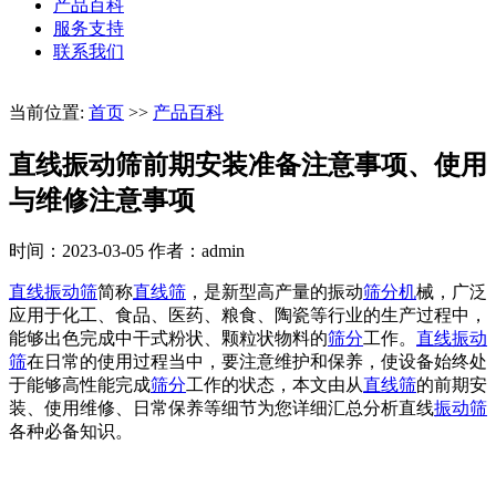
产品百科
服务支持
联系我们
当前位置:
首页
>>
产品百科
直线振动筛前期安装准备注意事项、使用
与维修注意事项
时间：2023-03-05
作者：admin
直线振动筛
简称
直线筛
，是新型高产量的振动
筛分机
械，广泛
应用于化工、食品、医药、粮食、陶瓷等行业的生产过程中，
能够出色完成中干式粉状、颗粒状物料的
筛分
工作。
直线振动
筛
在日常的使用过程当中，要注意维护和保养，使设备始终处
于能够高性能完成
筛分
工作的状态，本文由从
直线筛
的前期安
装、使用维修、日常保养等细节为您详细汇总分析直线
振动筛
各种必备知识。