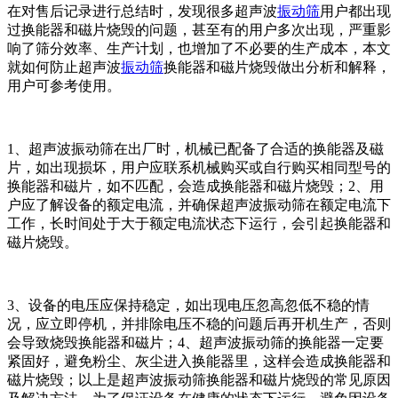
在对售后记录进行总结时，发现很多超声波
振动筛
用户都出现
过换能器和磁片烧毁的问题，甚至有的用户多次出现，严重影
响了筛分效率、生产计划，也增加了不必要的生产成本，本文
就如何防止超声波
振动筛
换能器和磁片烧毁做出分析和解释，
用户可参考使用。
1、超声波振动筛在出厂时，机械已配备了合适的换能器及磁
片，如出现损坏，用户应联系机械购买或自行购买相同型号的
换能器和磁片，如不匹配，会造成换能器和磁片烧毁；2、用
户应了解设备的额定电流，并确保超声波振动筛在额定电流下
工作，长时间处于大于额定电流状态下运行，会引起换能器和
磁片烧毁。
3、设备的电压应保持稳定，如出现电压忽高忽低不稳的情
况，应立即停机，并排除电压不稳的问题后再开机生产，否则
会导致烧毁换能器和磁片；4、超声波振动筛的换能器一定要
紧固好，避免粉尘、灰尘进入换能器里，这样会造成换能器和
磁片烧毁；以上是超声波振动筛换能器和磁片烧毁的常见原因