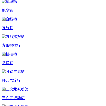
概率筛
直线筛
方形摇摆筛
摇摆筛
卧式气流筛
三次元振动筛