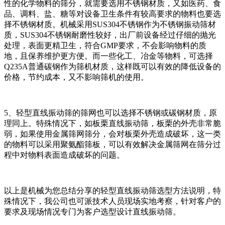
性的化学物料的筛分，就需要选用不锈钢材质，又如医药、食
品、调料、盐、糖等对设备卫生条件有较高要求的物料也要选
择不锈钢材质。机械采用SUS304不锈钢作为不锈钢振动筛材
质，SUS304不锈钢耐磨性较好，出厂前设备经过仔细的抛光
处理，表面更精卫生，符合GMP要求，不会影响物料的质
地，且保养维护更方便。而一些化工、冶金等物料，可选择
Q235A普通碳钢作为筛机材质，这样既可以有效的降低设备的
价格，节约成本，又不影响筛机的使用。
5、轻型直线振动筛的筛网也可以选择不锈钢或碳钢材质，原
理同上。特殊情况下，如板栗直线振动筛，板栗的外壳非常脆
弱，如果使用金属筛网筛分，会对板栗外壳造成破坏，这一类
的物料可以采用聚氨酯筛板，可以有效解决金属筛网在筛分过
程中对物料表面造成破坏的问题。
以上是机械为您总结分享的轻型直线振动筛选型方法说明，特
殊情况下，我公司也可派技术人员现场实地考察，针对客户的
要求及现场情况专门为客户选型设计直线振动筛。