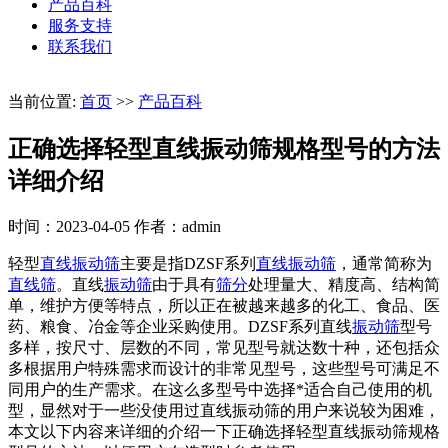
产品百科
服务支持
联系我们
当前位置:
首页
>>
产品百科
正确选择轻型直线振动筛规格型号的方法
详细介绍
时间：2023-04-05
作者：admin
轻型
直线振动筛
主要是指DZSF系列
直线振动筛
，通常简称为
直线筛
。直线
振动筛
由于具有
筛分
处理量大、精度高、结构简
单，维护方便等特点，所以正在被越来越多的化工、食品、医
药、粮食、冶金等企业采购使用。DZSF系列直线
振动筛
型号
多样，按尺寸、层数的不同，常见型号就达数十种，还包括众
多根据用户特殊需求而设计的非常见型号，这些型号可满足不
同用户的生产需求。在这么多型号中选择*适合自己使用的机
型，显然对于一些没使用过直线振动筛的用户来说较为困难，
本文以下内容来详细的介绍一下正确选择轻型直线振动筛规格