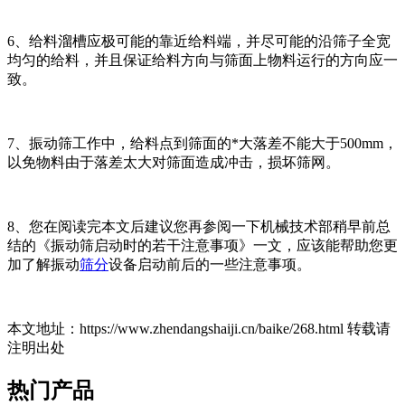
6、给料溜槽应极可能的靠近给料端，并尽可能的沿筛子全宽
均匀的给料，并且保证给料方向与筛面上物料运行的方向应一
致。
7、振动筛工作中，给料点到筛面的*大落差不能大于500mm，
以免物料由于落差太大对筛面造成冲击，损坏筛网。
8、您在阅读完本文后建议您再参阅一下机械技术部稍早前总
结的《振动筛启动时的若干注意事项》一文，应该能帮助您更
加了解振动
筛分
设备启动前后的一些注意事项。
本文地址：https://www.zhendangshaiji.cn/baike/268.html 转载请
注明出处
热门产品