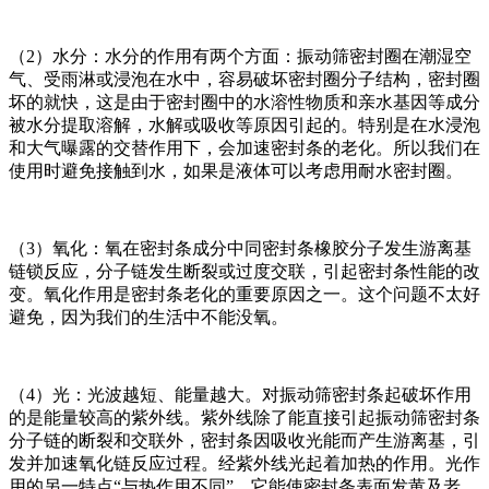
（2）水分：水分的作用有两个方面：振动筛密封圈在潮湿空
气、受雨淋或浸泡在水中，容易破坏密封圈分子结构，密封圈
坏的就快，这是由于密封圈中的水溶性物质和亲水基因等成分
被水分提取溶解，水解或吸收等原因引起的。特别是在水浸泡
和大气曝露的交替作用下，会加速密封条的老化。所以我们在
使用时避免接触到水，如果是液体可以考虑用耐水密封圈。
（3）氧化：氧在密封条成分中同密封条橡胶分子发生游离基
链锁反应，分子链发生断裂或过度交联，引起密封条性能的改
变。氧化作用是密封条老化的重要原因之一。这个问题不太好
避免，因为我们的生活中不能没氧。
（4）光：光波越短、能量越大。对振动筛密封条起破坏作用
的是能量较高的紫外线。紫外线除了能直接引起振动筛密封条
分子链的断裂和交联外，密封条因吸收光能而产生游离基，引
发并加速氧化链反应过程。经紫外线光起着加热的作用。光作
用的另一特点“与热作用不同”，它能使密封条表面发黄及老