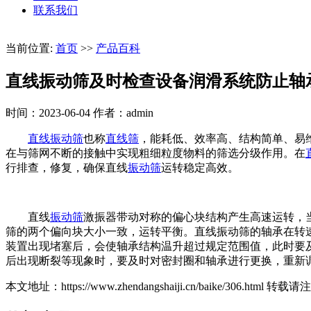
联系我们
当前位置:
首页
>>
产品百科
直线振动筛及时检查设备润滑系统防止轴
时间：2023-06-04
作者：admin
直线振动筛
也称
直线筛
，能耗低、效率高、结构简单、易
在与筛网不断的接触中实现粗细粒度物料的筛选分级作用。在
行排查，修复，确保直线
振动筛
运转稳定高效。
直线
振动筛
激振器带动对称的偏心块结构产生高速运转，
筛的两个偏向块大小一致，运转平衡。直线振动筛的轴承在转
装置出现堵塞后，会使轴承结构温升超过规定范围值，此时要
后出现断裂等现象时，要及时对密封圈和轴承进行更换，重新
本文地址：https://www.zhendangshaiji.cn/baike/306.html 转