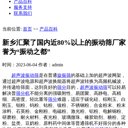
产品百科
服务支持
联系我们
当前位置:
首页
>>
产品百科
新乡汇聚了国内近80%以上的振动筛厂家
誉为“振动之都”
时间：2023-06-04
作者：admin
超声波振动筛
是在普通
旋振筛
的基础上加的超声波网架，
通过超声波电源和超声波换能器将超声波转换为高频机械波，
并传递给筛面，达到良好的
筛分
目的，
超声波振动筛
可以轻易
解决普
筛分机
不能分离的强吸附性、易团聚、高静电、高精
细、高密度、轻比重等
筛分
难题，适应于碳化硅、棕刚玉、白
刚玉、钼粉、钨粉、钴粉、镍粉、不锈钢粉、合金粉末、粉末
涂料、石英粉、金刚粉、电磁粉、激光粉、铝粉、电解铜粉、
研磨粉、耐火材料、夜光粉、玻璃微珠、橡胶助剂、糖粉、淀
粉、盐类、豆奶粉、原料药中间体等普通筛机不好筛分的各种