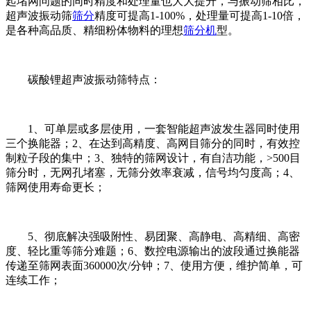
起堵网问题的同时精度和处理量也大大提升，与振动筛相比，
超声波振动筛
筛分
精度可提高1-100%，处理量可提高1-10倍，
是各种高品质、精细粉体物料的理想
筛分机
型。
碳酸锂超声波振动筛特点：
1、可单层或多层使用，一套智能超声波发生器同时使用
三个换能器；2、在达到高精度、高网目筛分的同时，有效控
制粒子段的集中；3、独特的筛网设计，有自洁功能，>500目
筛分时，无网孔堵塞，无筛分效率衰减，信号均匀度高；4、
筛网使用寿命更长；
5、彻底解决强吸附性、易团聚、高静电、高精细、高密
度、轻比重等筛分难题；6、数控电源输出的波段通过换能器
传递至筛网表面360000次/分钟；7、使用方便，维护简单，可
连续工作；