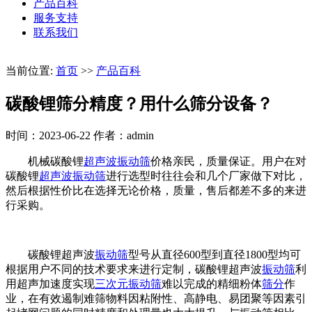
产品百科
服务支持
联系我们
当前位置:
首页
>>
产品百科
碳酸锂筛分精度？用什么筛分设备？
时间：2023-06-22
作者：admin
机械碳酸锂
超声波振动筛
价格亲民，质量保证。用户在对
碳酸锂
超声波振动筛
进行选型时往往会和几个厂家做下对比，
然后根据性价比在选择无论价格，质量，售后都差不多的来进
行采购。
碳酸锂超声波
振动筛
型号从直径600型到直径1800型均可
根据用户不同的技术要求来进行定制，碳酸锂超声波
振动筛
利
用超声加速度实现
三次元振动筛
难以完成的精细粉体
筛分
作
业，在有效遏制难筛物料因粘附性、高静电、易团聚等因素引