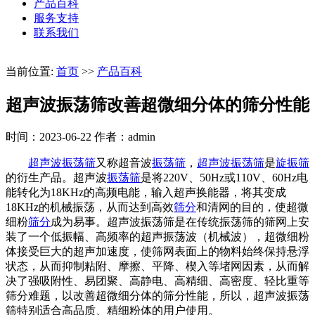
产品百科
服务支持
联系我们
当前位置:
首页
>>
产品百科
超声波振荡筛改善超微细分体的筛分性能
时间：2023-06-22
作者：admin
超声波振荡筛
又称超音波
振荡筛
，
超声波振荡筛
是
旋振筛
的衍生产品。超声波
振荡筛
是将220V、50Hz或110V、60Hz电
能转化为18KHz的高频电能，输入超声换能器，将其变成
18KHz的机械振荡，从而达到高效
筛分
和清网的目的，使超微
细粉
筛分
成为易事。超声波振荡筛是在传统振荡筛的筛网上安
装了一个低振幅、高频率的超声振荡波（机械波），超微细粉
体接受巨大的超声加速度，使筛网表面上的物料始终保持悬浮
状态，从而抑制粘附、摩擦、平降、楔入等堵网因素，从而解
决了强吸附性、易团聚、高静电、高精细、高密度、轻比重等
筛分难题，以改善超微细分体的筛分性能，所以，超声波振荡
筛特别适合高品质、精细粉体的用户使用。