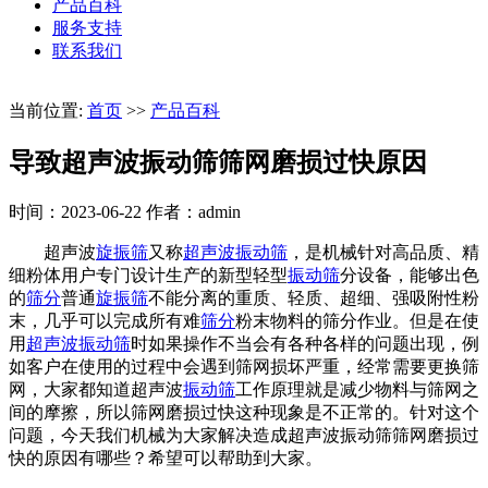
产品百科
服务支持
联系我们
当前位置:
首页
>>
产品百科
导致超声波振动筛筛网磨损过快原因
时间：2023-06-22
作者：admin
超声波
旋振筛
又称
超声波振动筛
，是机械针对高品质、精
细粉体用户专门设计生产的新型轻型
振动筛
分设备，能够出色
的
筛分
普通
旋振筛
不能分离的重质、轻质、超细、强吸附性粉
末，几乎可以完成所有难
筛分
粉末物料的筛分作业。但是在使
用
超声波振动筛
时如果操作不当会有各种各样的问题出现，例
如客户在使用的过程中会遇到筛网损坏严重，经常需要更换筛
网，大家都知道超声波
振动筛
工作原理就是减少物料与筛网之
间的摩擦，所以筛网磨损过快这种现象是不正常的。针对这个
问题，今天我们机械为大家解决造成超声波振动筛筛网磨损过
快的原因有哪些？希望可以帮助到大家。