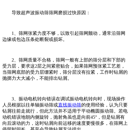
导致超声波振动筛筛网磨损过快原因：
1、筛网张紧力度不够，以致引起筛网颤动，通常沿筛网
边缘或包边压条处断裂或损坏。
2、筛网质量不合格，筛网一般有上部的筛分层和下部的
受力层，要求这2层之间紧密贴合，如果筛网预张紧工艺差，
当筛网底部的受力层绷紧时，筛分层没有拉紧，工作时钻屑的
抛掷力大大减小，不能排出钻屑。
3、振动电机转向错误在调试振动电机转向时，现场操作
人员根据以往单轴振动筛或
直线振动筛
的使用经验，认为只要
钻屑往前走就行，但此方法并不适用于平动椭圆振动筛。若电
动机错误地朝内侧旋转，抛射角虽也是向前45°，但是钻屑有
向后滚动的力，这时钻屑向前运移的速度要慢很多，在筛网上
停留时间长，甚至会导致钻屑无法排出。