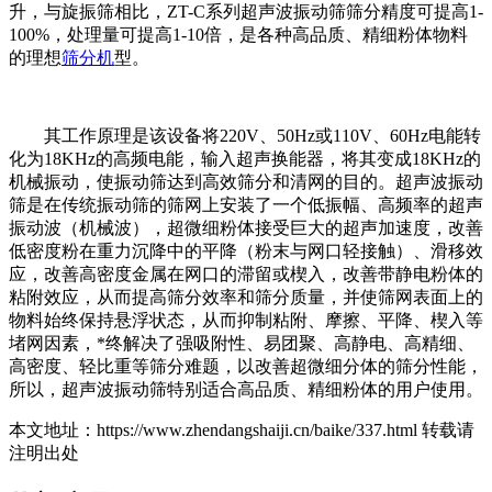
升，与旋振筛相比，ZT-C系列超声波振动筛筛分精度可提高1-
100%，处理量可提高1-10倍，是各种高品质、精细粉体物料
的理想
筛分机
型。
其工作原理是该设备将220V、50Hz或110V、60Hz电能转
化为18KHz的高频电能，输入超声换能器，将其变成18KHz的
机械振动，使振动筛达到高效筛分和清网的目的。超声波振动
筛是在传统振动筛的筛网上安装了一个低振幅、高频率的超声
振动波（机械波），超微细粉体接受巨大的超声加速度，改善
低密度粉在重力沉降中的平降（粉末与网口轻接触）、滑移效
应，改善高密度金属在网口的滞留或楔入，改善带静电粉体的
粘附效应，从而提高筛分效率和筛分质量，并使筛网表面上的
物料始终保持悬浮状态，从而抑制粘附、摩擦、平降、楔入等
堵网因素，*终解决了强吸附性、易团聚、高静电、高精细、
高密度、轻比重等筛分难题，以改善超微细分体的筛分性能，
所以，超声波振动筛特别适合高品质、精细粉体的用户使用。
本文地址：https://www.zhendangshaiji.cn/baike/337.html 转载请
注明出处