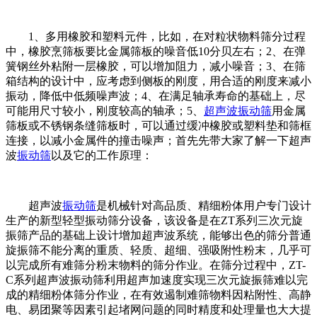
1、多用橡胶和塑料元件，比如，在对粒状物料筛分过程
中，橡胶烹筛板要比金属筛板的噪音低10分贝左右；2、在弹
簧钢丝外粘附一层橡胶，可以增加阻力，减小噪音；3、在筛
箱结构的设计中，应考虑到侧板的刚度，用合适的刚度来减小
振动，降低中低频噪声波；4、在满足轴承寿命的基础上，尽
可能用尺寸较小，刚度较高的轴承；5、
超声波振动筛
用金属
筛板或不锈钢条缝筛板时，可以通过缓冲橡胶或塑料垫和筛框
连接，以减小金属件的撞击噪声；首先先带大家了解一下超声
波
振动筛
以及它的工作原理：
超声波
振动筛
是机械针对高品质、精细粉体用户专门设计
生产的新型轻型振动筛分设备，该设备是在ZT系列三次元旋
振筛产品的基础上设计增加超声波系统，能够出色的筛分普通
旋振筛不能分离的重质、轻质、超细、强吸附性粉末，几乎可
以完成所有难筛分粉末物料的筛分作业。在筛分过程中，ZT-
C系列超声波振动筛利用超声加速度实现三次元旋振筛难以完
成的精细粉体筛分作业，在有效遏制难筛物料因粘附性、高静
电、易团聚等因素引起堵网问题的同时精度和处理量也大大提