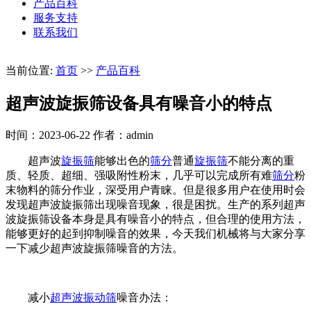
产品百科
服务支持
联系我们
当前位置:
首页
>>
产品百科
超声波旋振筛设备具有噪音小的特点
时间：2023-06-22
作者：admin
超声波
旋振筛
能够出色的
筛分
普通
旋振筛
不能分离的重
质、轻质、超细、强吸附性粉末，几乎可以完成所有难
筛分
粉
末物料的筛分作业，深受用户青睐。但是很多用户在使用时会
发现超声波旋振筛出现噪音现象，很是困扰。生产的系列超声
波旋振筛设备本身是具有噪音小的特点，但合理的使用方法，
能够更好的起到抑制噪音的效果，今天我们机械将与大家分享
一下减少超声波旋振筛噪音的方法。
减小
超声波振动筛
噪音办法：