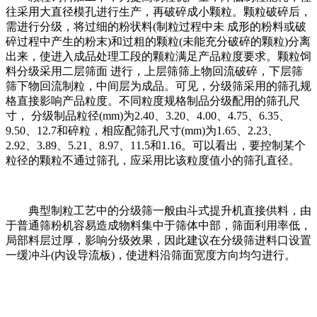
往采用大直径模孔进行生产，再破碎成小颗粒。颗粒破碎后，
需进行分级，将过细的粉状料(制粒过程中未 成形的粉料或破
碎过程中产生的粉末)和过粗的颗粒(未能充分破碎的颗粒)分离
出来，使进入成品处理工段的颗粒满足产品粒度要求。颗粒饲
料分级采用二层筛面 进行，上层筛筛上物回流破碎，下层筛
筛下物回流制粒，中间层为成品。可见，分级筛采用的筛孔规
格直接影响产品粒度。不同粒度规格制品分级配用的筛孔尺
寸， 分级制品粒径(mm)为2.40、3.20、4.00、4.75、6.35、
9.50、12.7和碎粒，相应配筛孔尺寸(mm)为1.65、2.23、
2.92、3.89、5.21、8.97、11.5和1.16。可以看出，要控制某个
粒径的颗粒不通过筛孔，应采用比该粒度值小的筛孔直径。
典型制粒工艺中的分级筛一般由斗式提升机直接供料，由
于普通筛粉机容易造成物料集中于筛体中部，筛面利用率低，
局部料层过厚，影响分级效果，因此建议在分级筛进料口设置
一缓冲斗(内设导流板)，使进料沿筛面宽度方向均匀进行。