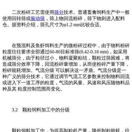
二次粉碎工艺需使用
筛分
技术。普通畜禽饲料生产中一般
使用回转筛或
振动筛
，筛上物回流粉碎，筛下物则进入配料
仓。据资料介绍，筛孔尺寸为φ1.2 mm比较合适。
在预混料及鱼虾饵料生产的微粉碎过程中，由于物料粉碎
粒度往往要求全部通过60-80目标准筛(0.42-0.18 mm)，如采用
机械筛分，由于粒径过小，物料凝聚粘结，颗粒过筛困难，将
造成筛分效率下降，回流粉碎量增加，从而使粉碎产量下降，
粉碎能耗增加。气流分级 可以解决这一矛盾。气流分级是一
种广义的筛分技术，它通过调节气流工艺参数来控制物料回流
或进入下一道工序的粒度，气流的风量、风速和风压随物料品
种及其 粒度控制范围而变化。
3.2 颗粒饲料加工中的分级
颗粒饲料加工中，为提高制粒机产量，降低制粒能耗，往