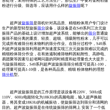
形处理，采用特殊的工艺方法生产。那么生产中要对金刚石微
粉进行分级、筛选等，应该用什么样的
旋振筛
呢？
超声波
旋振筛
是筛机针对高品质、精细粉体用户专门设计
生产的新型轻型旋振
筛分
设备，该设备是在S49系列三次元旋
振筛产品的基础上设计增加超声波系统，能够出的
筛分
普通旋
振筛不能分离的重质、轻质、超细、强吸附性粉末，几乎可以
完成所有难筛分粉末物料的筛分作业。在筛分过程中，S49系
列超声波旋振筛利用超声加速度实现三次元旋振筛难以完成的
精细粉体筛分作业，在有效遏制难筛物料因粘附性、高静电、
易团聚等因素引起堵网问题的同时精度和处理量也大大提升，
与旋振筛相比，S49系列超声波旋振筛筛分精度可提高1-100，
处理量可提高1-10倍，是各种高品质、精细 粉体物料的理想
筛分机
型。
超声波旋振筛是的工作原理是该设备将220V、50Hz或
110V、60Hz电能转化为18KHz的高频电能，输入超声换能
器，将其变成18KHz的机械振动，使旋振筛达到筛分和清网的
目的。超声波旋振筛是在传统旋振筛的筛网上 安装了一个低