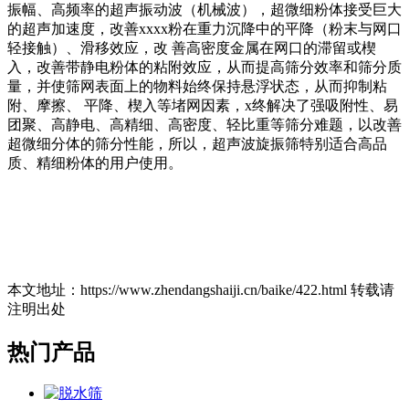
振幅、高频率的超声振动波（机械波），超微细粉体接受巨大
的超声加速度，改善xxxx粉在重力沉降中的平降（粉末与网口
轻接触）、滑移效应，改 善高密度金属在网口的滞留或楔
入，改善带静电粉体的粘附效应，从而提高筛分效率和筛分质
量，并使筛网表面上的物料始终保持悬浮状态，从而抑制粘
附、摩擦、 平降、楔入等堵网因素，x终解决了强吸附性、易
团聚、高静电、高精细、高密度、轻比重等筛分难题，以改善
超微细分体的筛分性能，所以，超声波旋振筛特别适合高品
质、精细粉体的用户使用。
本文地址：https://www.zhendangshaiji.cn/baike/422.html 转载请
注明出处
热门产品