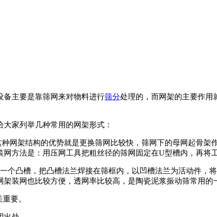
设备主要是靠筛网来对物料进行
筛分
处理的，而网架的主要作用
给大家列举几种常用的网架形式：
这种网架结构的优势就是更换筛网比较快，筛网下的母网起骨架
装网方法是：用压网工具把粗丝径的筛网固定在U型槽内，再将
，一个凸槽，把凸槽法兰焊接在筛框内，以凹槽法兰为活动件，将
网架装网也比较方便，透网率比较高，是陶瓷泥浆振动筛常用的
关重要。
请注明出处