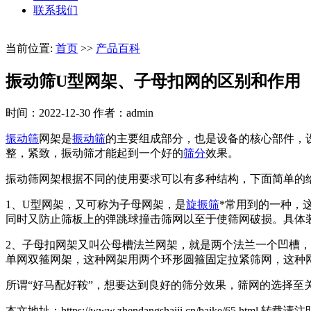
联系我们
当前位置:
首页
>>
产品百科
振动筛U型网架、子母扣网的区别和作用
时间：2022-12-30
作者：admin
振动筛
网架是
振动筛
的主要组成部分，也是设备的核心部件，
整，紧致，振动筛才能起到一个好的
筛分
效果。
振动筛网架根据不同的使用要求可以有多种结构，下面简单的
1、U型网架，又可称为子母网架，是
旋振筛
*常用到的一种，
同时又防止筛板上的弹跳球撞击筛网以至于使筛网破损。具体
2、子母扣网架又叫公母槽法兰网架，就是两个法兰一个凹槽
单网双箍网架，这种网架用两个环形圆箍固定拉紧筛网，这种
所谓“好马配好鞍”，想要达到良好的筛分效果，筛网的选择至
本文地址：https://www.zhendangshaiji.cn/baike/65.html 转载