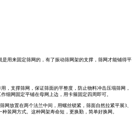
就是用来固定筛网的，有了振动筛网架的支撑，筛网才能铺得平
作用，支撑筛网，保证筛面的平整度，防止物料冲击压塌筛网，
工作细网固定平铺在母网上边，用卡箍固定四周即可。
筛网放置在两个法兰中间，用螺丝锁紧，筛面自然拉紧平展3、
一种装网方式。这种网架寿命短，更换勤，简单好换网。