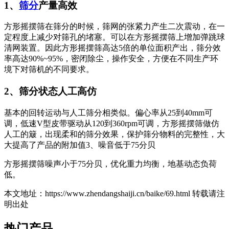
1、
筛分
产量高效
方形摇摆筛在筛分的时候，筛网的张紧力产生二次震动，在一
定程度上减少对筛孔的堵塞。可以在方形摇摆筛上增加弹跳球
清网装置。因此方形摇摆筛高达5倍的单位面积产出，筛分效
率高达90%~95%，密闭除尘，操作安全，方便在不同生产环
境下对筛机的不同要求。
2、筛分状态人工高仿
基本的回转运动与人工筛分相类似。偏心率从25到40mm可
调，低速V型皮带驱动从120到360rpm可调，方形摇摆筛做仿
人工的簸，出现柔和的筛分效果，保护筛分物料的完整性，大
大提高了产品的附加值3、噪音低于75分贝
方形摇摆筛噪声小于75分贝，优化重力均衡，地基动态负荷
低。
本文地址：https://www.zhendangshaiji.cn/baike/69.html 转载请注
明出处
热门产品