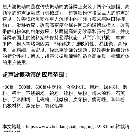
超声波振动筛是在传统振动筛的筛网上安装了两个低振幅、高
频率的超声振动波（机械波），超微细粉体接受巨大的超声加
速度，改善低密度粉在重力沉降中的平降（粉末与网口轻接
触）、滑移效应，改善高密度金属在网口的滞留或楔入，改善
带静电粉体的粘附效应，从而提高筛分效率和筛分质量，并使
筛网表面上的物料始终保持悬浮状态，从而抑制粘附、摩擦、
平降、楔入等堵网因素，*终解决了强吸附性、易团聚、高静
电、高精细、高密度、轻比重等筛分难题，以改善超微细分体
的筛分性能，所以，超声波振动筛特别适合高品质、精细粉体
的用户使用。
超声波振动筛的应用范围：
400目、500目、600目中药粉、合金粉末、钼粉、碳化硅、磨
料、稀土、不锈钢粉、钨粉、镍粉、钴粉、粉末涂料、石英
粉、丁米酮粉、电磁粉、硅微粉、麦芽粉、病毒唑、咖啡粉、
负极材料、激光粉、氧化铝等
本文地址：https://www.zhendangshaiji.cn/gongsi/228.html 转载请