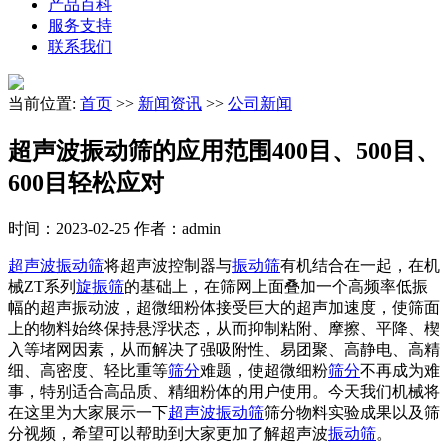
产品百科
服务支持
联系我们
当前位置:
首页
>>
新闻资讯
>>
公司新闻
超声波振动筛的应用范围400目、500目、
600目轻松应对
时间：2023-02-25
作者：admin
超声波振动筛
将超声波控制器与
振动筛
有机结合在一起，在机
械ZT系列
旋振筛
的基础上，在筛网上面叠加一个高频率低振
幅的超声振动波，超微细粉体接受巨大的超声加速度，使筛面
上的物料始终保持悬浮状态，从而抑制粘附、摩擦、平降、楔
入等堵网因素，从而解决了强吸附性、易团聚、高静电、高精
细、高密度、轻比重等
筛分
难题，使超微细粉
筛分
不再成为难
事，特别适合高品质、精细粉体的用户使用。今天我们机械将
在这里为大家展示一下
超声波振动筛
筛分物料实验成果以及筛
分视频，希望可以帮助到大家更加了解超声波
振动筛
。