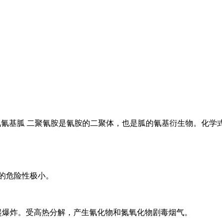
氨氰基胍 二聚氰胺是氰胺的二聚体，也是胍的氰基衍生物。化学式
的危险性极小。
引起爆炸。受高热分解，产生氰化物和氮氧化物剧毒烟气。