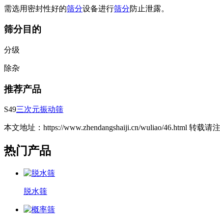
需选用密封性好的
筛分
设备进行
筛分
防止泄露。
筛分目的
分级
除杂
推荐产品
S49
三次元振动筛
本文地址：https://www.zhendangshaiji.cn/wuliao/46.html 转
热门产品
脱水筛