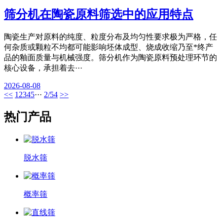
筛分机在陶瓷原料筛选中的应用特点
陶瓷生产对原料的纯度、粒度分布及均匀性要求极为严格，任
何杂质或颗粒不均都可能影响坯体成型、烧成收缩乃至*终产
品的釉面质量与机械强度。筛分机作为陶瓷原料预处理环节的
核心设备，承担着去···
2026-08-08
<<
1
2
3
4
5
···
2/54
>>
热门产品
脱水筛
概率筛