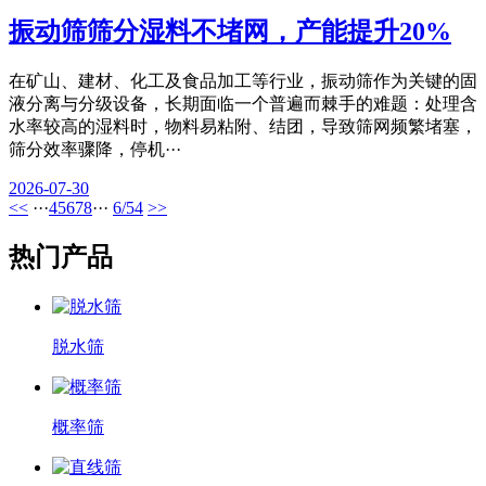
振动筛筛分湿料不堵网，产能提升20%
在矿山、建材、化工及食品加工等行业，振动筛作为关键的固
液分离与分级设备，长期面临一个普遍而棘手的难题：处理含
水率较高的湿料时，物料易粘附、结团，导致筛网频繁堵塞，
筛分效率骤降，停机···
2026-07-30
<<
···
4
5
6
7
8
···
6/54
>>
热门产品
脱水筛
概率筛